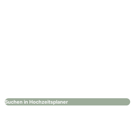
: Bund deutscher Hochzeitsplaner e.V.
Bund deutscher Hochzeitsplaner e.V.
Hochzeitsplaner
Suchen in Hochzeitsplaner