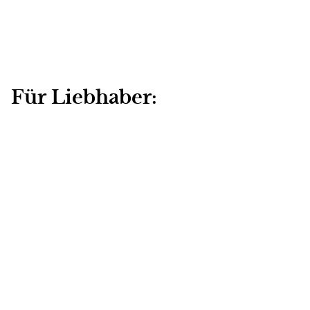
Für Liebhaber:
Ihr liebt mediterranes Flair und verbringt eure Urlaube
meist am Meer?
Dann ist eine Destination Wedding –
eine Hochzeit im Ausland – sicherlich eine großartige
Idee. Mit dem engsten Kreis könnt ihr dort zum
Beispiel einen kleinen Kurzurlaub inklusive Hochzeit
verbringen.