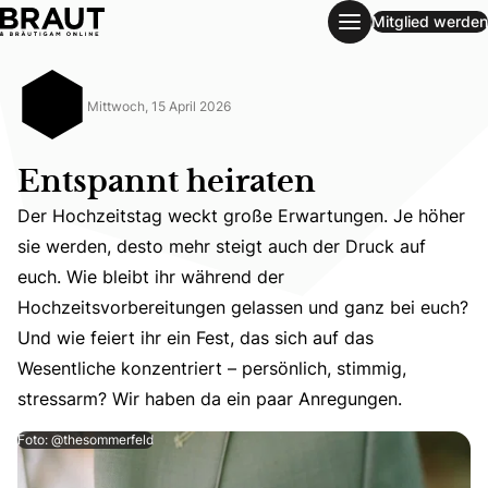
Mitglied werden
Entspannt heiraten
Mittwoch, 15 April 2026
Entspannt heiraten
Der Hochzeitstag weckt große Erwartungen. Je höher
sie werden, desto mehr steigt auch der Druck auf
euch. Wie bleibt ihr während der
Der Hochzeitstag weckt große Erwartungen. Je höher sie 
Hochzeitsvorbereitungen gelassen und ganz bei euch?
Und wie feiert ihr ein Fest, das sich auf das
Wesentliche konzentriert – persönlich, stimmig,
stressarm? Wir haben da ein paar Anregungen.
Foto: @thesommerfeld