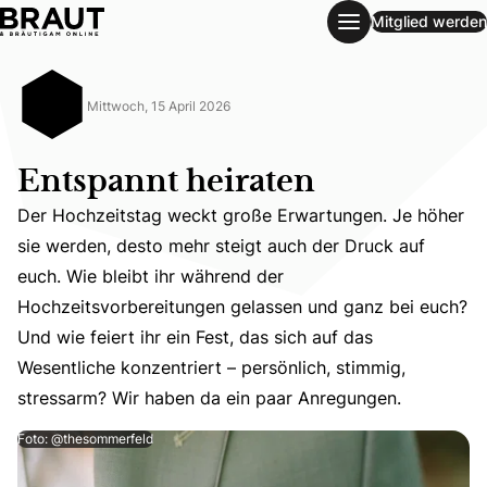
Mitglied werden
Entspannt heiraten
Mittwoch, 15 April 2026
Entspannt heiraten
Der Hochzeitstag weckt große Erwartungen. Je höher
sie werden, desto mehr steigt auch der Druck auf
euch. Wie bleibt ihr während der
Der Hochzeitstag weckt große Erwartungen. Je höher sie 
Hochzeitsvorbereitungen gelassen und ganz bei euch?
Und wie feiert ihr ein Fest, das sich auf das
Wesentliche konzentriert – persönlich, stimmig,
stressarm? Wir haben da ein paar Anregungen.
Foto: @thesommerfeld