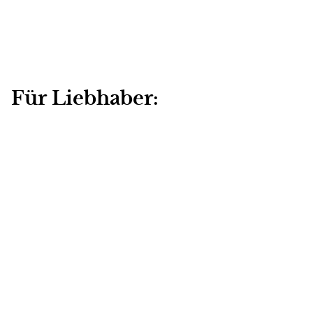
Für Liebhaber:
Ihr liebt mediterranes Flair und verbringt eure Urlaube
meist am Meer?
Dann ist eine Destination Wedding –
eine Hochzeit im Ausland – sicherlich eine großartige
Idee. Mit dem engsten Kreis könnt ihr dort zum
Beispiel einen kleinen Kurzurlaub inklusive Hochzeit
verbringen.