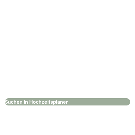
: Events von Rath
Events von Rath
Hochzeitsplaner
Suchen in Hochzeitsplaner