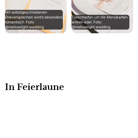
Mit selbstgeschriebenen
Eheversprechen wird‘s besonders
Tüllschleifen um die Menükarten
romantisch. Foto:
wirken edel. Foto:
@mellowlight.wedding
@mellowlight.wedding
In Feierlaune