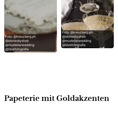
Foto: @kreuzberg.ph
Foto: @kreuzberg.ph
@storiesbyshab
@storiesbyshab
@mustelierwedding
@mustelierwedding
@librefotografie
@librefotografie
Papeterie mit Goldakzenten