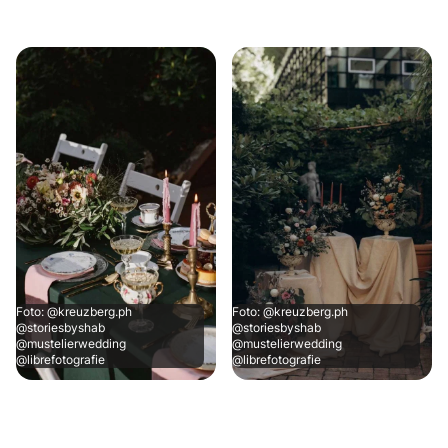
Foto: @kreuzberg.ph
Foto: @kreuzberg.ph
@storiesbyshab
@storiesbyshab
@mustelierwedding
@mustelierwedding
@librefotografie
@librefotografie