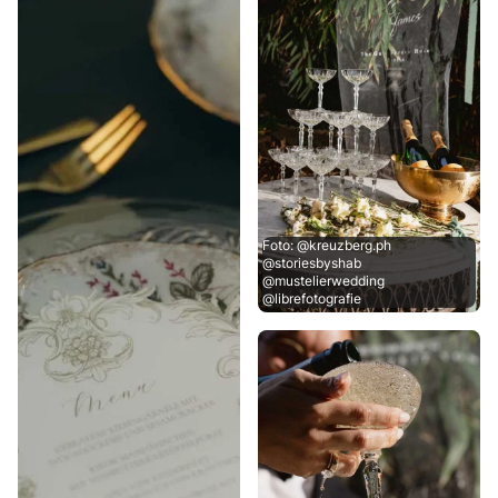
Foto: @kreuzberg.ph
@storiesbyshab
@mustelierwedding
@librefotografie