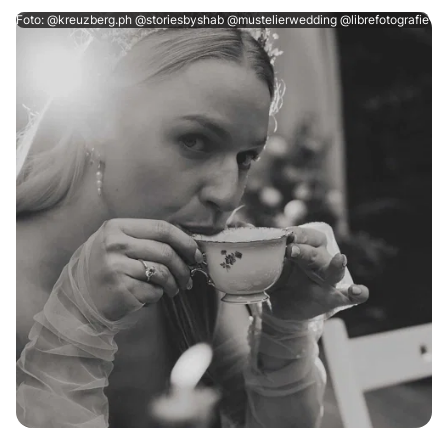
Foto: @kreuzberg.ph @storiesbyshab @mustelierwedding @librefotografie