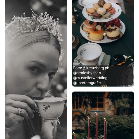
Foto: @kreuzberg.ph
@storiesbyshab
@mustelierwedding
@librefotografie