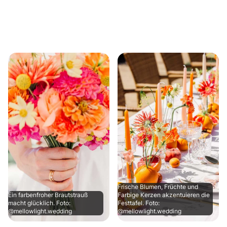
Frische Blumen, Früchte und
Ein farbenfroher Brautstrauß
Farbige Kerzen akzentuieren die
macht glücklich. Foto:
Festtafel. Foto:
@mellowlight.wedding
@mellowlight.wedding