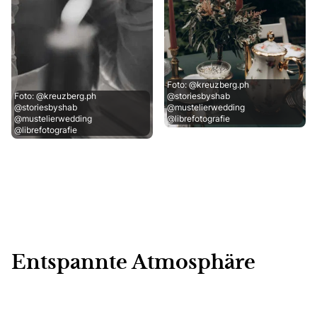
Foto: @kreuzberg.ph
Foto: @kreuzberg.ph
@storiesbyshab
@storiesbyshab
@mustelierwedding
@mustelierwedding
@librefotografie
@librefotografie
Entspannte Atmosphäre