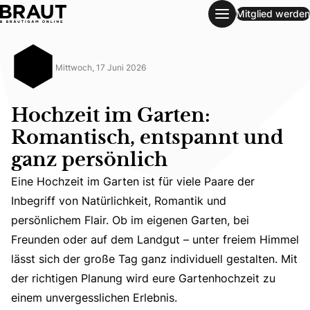
Mitglied werden
Hochzeit im Garten: Romantisch, entspannt und ganz persö
Mittwoch, 17 Juni 2026
Hochzeit im Garten:
Romantisch, entspannt und
ganz persönlich
Eine Hochzeit im Garten ist für viele Paare der
Inbegriff von Natürlichkeit, Romantik und
Eine Hochzeit im Garten ist für viele Paare der Inbegrif
persönlichem Flair. Ob im eigenen Garten, bei
Freunden oder auf dem Landgut – unter freiem Himmel
lässt sich der große Tag ganz individuell gestalten. Mit
der richtigen Planung wird eure Gartenhochzeit zu
einem unvergesslichen Erlebnis.