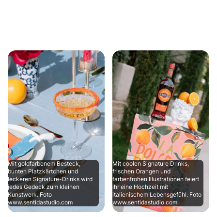
Mit goldfarbenem Besteck,
Mit coolen Signature Drinks,
bunten Platzkärtchen und
frischen Orangen und
leckeren Signature-Drinks wird
farbenfrohen Illustrationen feiert
jedes Gedeck zum kleinen
ihr eine Hochzeit mit
Kunstwerk. Foto
italienischem Lebensgefühl. Foto
www.sentidastudio.com
www.sentidastudio.com