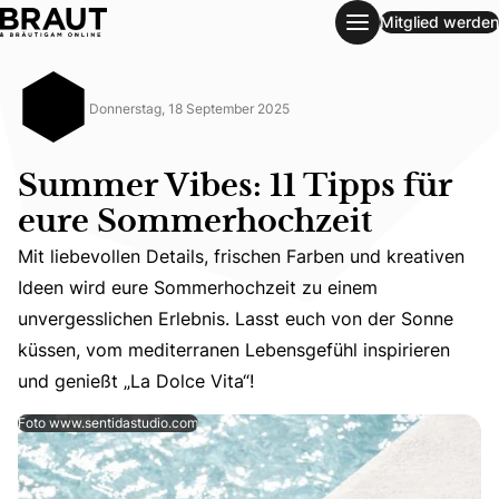
Mitglied werden
Summer Vibes: 11 Tipps für eure Sommerhochzeit
Donnerstag, 18 September 2025
Summer Vibes: 11 Tipps für
eure Sommerhochzeit
Mit liebevollen Details, frischen Farben und kreativen
Ideen wird eure Sommerhochzeit zu einem
Mit liebevollen Details, frischen Farben und kreativen 
unvergesslichen Erlebnis. Lasst euch von der Sonne
küssen, vom mediterranen Lebensgefühl inspirieren
und genießt „La Dolce Vita“!
Foto www.sentidastudio.com