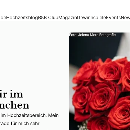
ide
Hochzeitsblog
B&B Club
Magazin
Gewinnspiele
Events
New
Foto: Jelena Moro Fotografie
ir im
ünchen
n im Hochzeitsbereich. Mein
in im Hochzeitsbereich. Mein eigenes Jawort zu planen und
rade für mich sehr