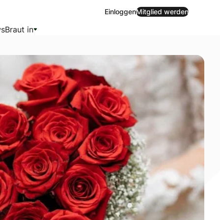
Einloggen
Mitglied werden
s
Braut in
 erleben, war deshalb gerade für mich sehr besonders. Im 