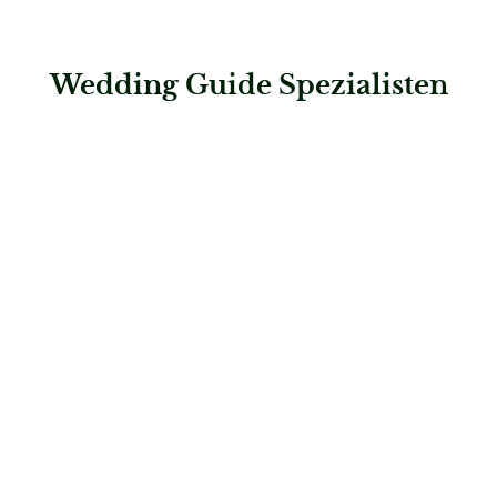
Wedding Guide Spezialisten
: Hawel & Hearts Weddings
Hawel & Hearts Weddings
Hochzeitsplaner
: First Class Concept