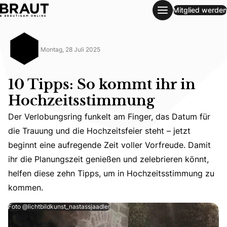
Mitglied werden
10 Tipps: So kommt ihr in Hochzeitsstimmung
Montag, 28 Juli 2025
10 Tipps: So kommt ihr in
Hochzeitsstimmung
Der Verlobungsring funkelt am Finger, das Datum für
die Trauung und die Hochzeitsfeier steht – jetzt
Der Verlobungsring funkelt am Finger, das Datum für die 
beginnt eine aufregende Zeit voller Vorfreude. Damit
ihr die Planungszeit genießen und zelebrieren könnt,
helfen diese zehn Tipps, um in Hochzeitsstimmung zu
kommen.
Foto @lichtbildkunst_nastassjaadler