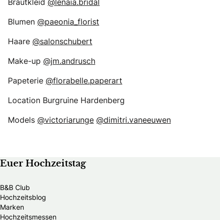
Brautkleid
@lenaia.bridal
Blumen
@paeonia_florist
Haare
@salonschubert
Make-up
@jm.andrusch
Papeterie
@florabelle.paperart
Location Burgruine Hardenberg
Models
@victoriarunge
@dimitri.vaneeuwen
Euer Hochzeitstag
B&B Club
Hochzeitsblog
Marken
Hochzeitsmessen