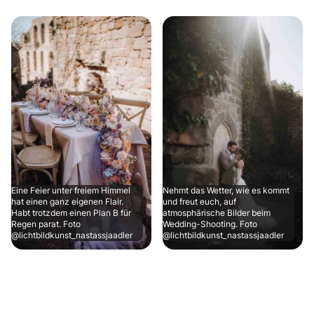
Eine Feier unter freiem Himmel
Nehmt das Wetter, wie es kommt
hat einen ganz eigenen Flair.
und freut euch, auf
Habt trotzdem einen Plan B für
atmosphärische Bilder beim
Regen parat. Foto
Wedding-Shooting. Foto
@lichtbildkunst_nastassjaadler
@lichtbildkunst_nastassjaadler