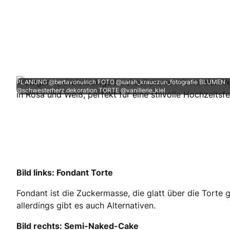
PLANUNG @bertavonulrich FOTO @sarah_krauczun_fotografie BLUMEN
@schwesterherz.dekoration TORTE @vanillerie_kiel
Bild links: Fondant Torte
Fondant ist die Zuckermasse, die glatt über die Torte 
allerdings gibt es auch Alternativen.
Bild rechts: Semi-Naked-Cake