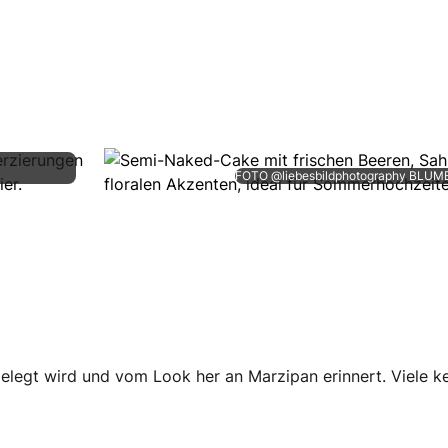
FOTO @liebesbildphotography BLUME
gelegt wird und vom Look her an Marzipan erinnert. Viele k