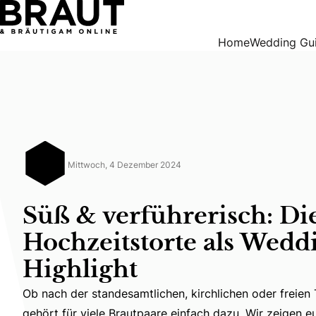
Süß & verführerisch: Die Hochzeitstorte als Wedding Highli
Home
Wedding Gu
Mittwoch, 4 Dezember 2024
Süß & verführerisch: Di
Hochzeitstorte als Wedd
Highlight
Ob nach der standesamtlichen, kirchlichen oder freien 
Ob nach der standesamtlichen, kirchlichen oder freien
gehört für viele Brautpaare einfach dazu. Wir zeigen e