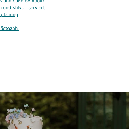
aß und süße Symbolik
 und stilvoll serviert
tplanung
Gästezahl