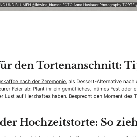
G UND BLUMEN @lidwina_blumen FOTO Anna Haslauer Photography TORTE @v
ür den Tortenanschnitt: T
gskaffee nach der Zeremonie,
als Dessert-Alternative nach
eurer Feier ab: Plant ihr ein gemütliches, intimes Fest ode
her Lust auf Herzhaftes haben. Besprecht den Moment des T
der Hochzeitstorte: So zieht