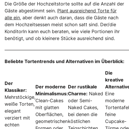
Die Größe der Hochzeitstorte sollte auf die Anzahl der
Gäste abgestimmt sein.
Plant ausreichend Torte für
alle ein,
aber denkt auch daran, dass die Gäste nach
dem Hochzeitsessen meist schon satt sind. Der/die
KonditorIn kann euch beraten, wie viele Portionen ihr
benötigt, und ob kleinere Stücke ausreichend sind.
———————————————————————————
Beliebte Tortentrends und Alternativen im Überblick:
Die
kreative
Der
Der moderne
Der rustikale
Alternativ
Klassiker:
Minimalismus:
Charme:
Naked
Eine
Mehrstöckige,
Clean-Cakes
oder Semi-
moderne
weiße Torten,
mit glatten
Naked Cakes,
Tortentafel
elegant
Oberflächen,
bei denen die
feine
verziert mit
geometrischen
köstlichen
Cupcake-
echten
Formen oder
Teigschichten
Türme ode