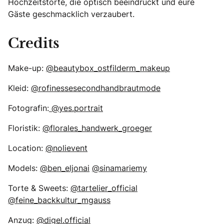
Hochzeitstorte, die optisch beeindruckt und eure
Gäste geschmacklich verzaubert.
Credits
Make-up:
@beautybox_ostfilderm_makeup
Kleid:
@rofinessesecondhandbrautmode
Fotografin:
@yes.portrait
Floristik:
@florales_handwerk_groeger
Location:
@nolievent
Models:
@ben_eljonai
@sinamariemy
Torte & Sweets:
@tartelier_official
@feine_backkultur_mgauss
Anzug:
@digel.official