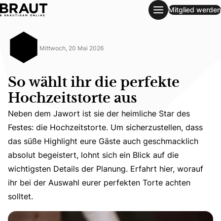
Mitglied werden
So wählt ihr die perfekte Hochzeitstorte aus
Mittwoch, 20 Mai 2026
So wählt ihr die perfekte
Hochzeitstorte aus
Neben dem Jawort ist sie der heimliche Star des
Festes: die Hochzeitstorte. Um sicherzustellen, dass
das süße Highlight eure Gäste auch geschmacklich
Neben dem Jawort ist sie der heimliche Star des Festes: d
absolut begeistert, lohnt sich ein Blick auf die
wichtigsten Details der Planung. Erfahrt hier, worauf
ihr bei der Auswahl eurer perfekten Torte achten
solltet.