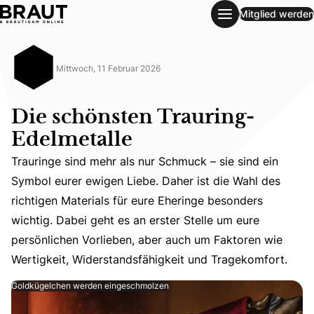
Mitglied werden
Die schönsten Trauring-Edelmetalle
Mittwoch, 11 Februar 2026
Die schönsten Trauring-
Edelmetalle
Trauringe sind mehr als nur Schmuck – sie sind ein
Symbol eurer ewigen Liebe. Daher ist die Wahl des
Trauringe sind mehr als nur Schmuck – sie sind ein Symbo
richtigen Materials für eure Eheringe besonders
wichtig. Dabei geht es an erster Stelle um eure
persönlichen Vorlieben, aber auch um Faktoren wie
Wertigkeit, Widerstandsfähigkeit und Tragekomfort.
Goldkügelchen werden eingeschmolzen