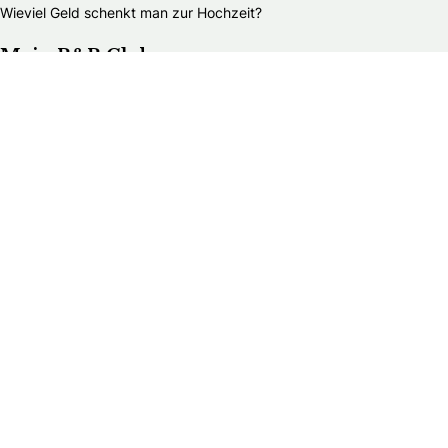
Wieviel Geld schenkt man zur Hochzeit?
Mein B&B Club
B&B Club – Log in
B&B Club – Registrieren
B&B Club – Vorteile
B&B Club – Teilnahmebedingungen
Über Braut & Bräutigam
Braut & Bräutigam ist eine führende Plattform rund ums
Heiraten. Wir bieten heiratswilligen Paaren umfassende
Informationen, inspirierende Ideen und praktische
Ratschläge für die Hochzeitsplanung.