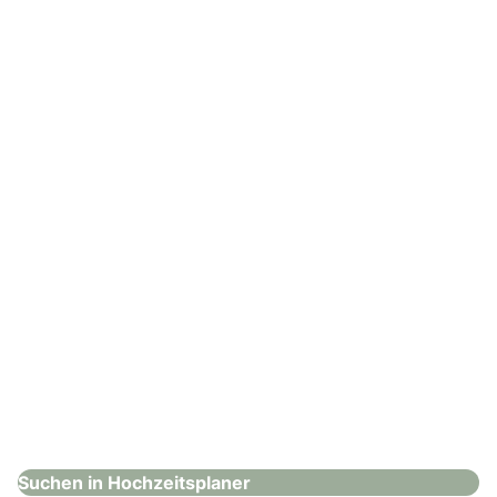
Saskias Herzensmomente
Hochzeitsplaner
: Events von Rath
Events von Rath
Hochzeitsplaner
Suchen in Hochzeitsplaner