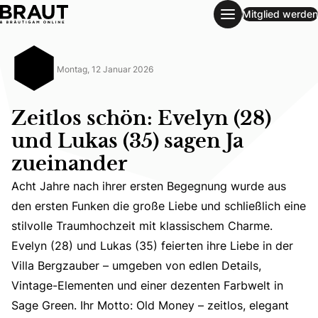
Mitglied werden
Zeitlos schön: Evelyn (28) und Lukas (35) sagen Ja zueina
Montag, 12 Januar 2026
Zeitlos schön: Evelyn (28)
und Lukas (35) sagen Ja
zueinander
Acht Jahre nach ihrer ersten Begegnung wurde aus
den ersten Funken die große Liebe und schließlich eine
stilvolle Traumhochzeit mit klassischem Charme.
Acht Jahre nach ihrer ersten Begegnung wurde aus den ers
Evelyn (28) und Lukas (35) feierten ihre Liebe in der
Villa Bergzauber – umgeben von edlen Details,
Vintage-Elementen und einer dezenten Farbwelt in
Sage Green. Ihr Motto: Old Money – zeitlos, elegant