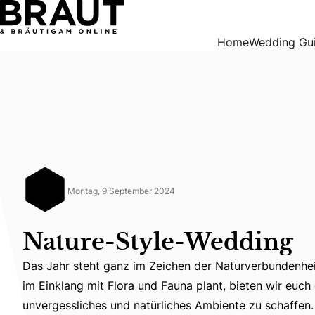
Nature-Style-Wedding
Home
Wedding Gu
Montag, 9 September 2024
Nature-Style-Wedding
Das Jahr steht ganz im Zeichen der Naturverbundenhei
im Einklang mit Flora und Fauna plant, bieten wir euch
Das Jahr steht ganz im Zeichen der Naturverbundenheit!
unvergessliches und natürliches Ambiente zu schaffen. 