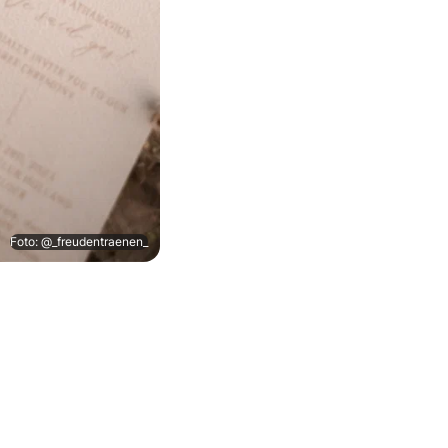
Foto: @_freudentraenen_