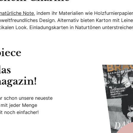
natürliche Note
, indem ihr Materialien wie Holzfurnierpapie
mweltfreundliches Design. Alternativ bieten Karton mit Lei
ustikalen Look. Einladungskarten in Naturtönen unterstreic
iece
das
agazin!
hr schon unsere neueste
 mit jeder Menge
t noch einfacher!
este Hochzeitsmagazin!