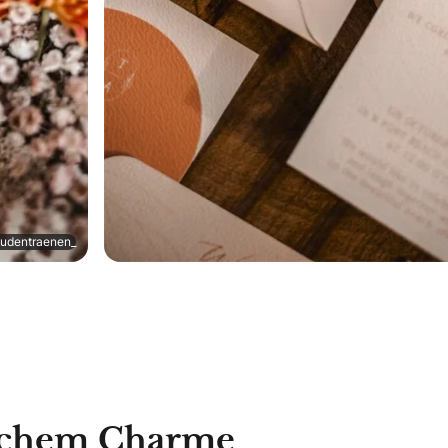
eudentraenen_
lichem Charme