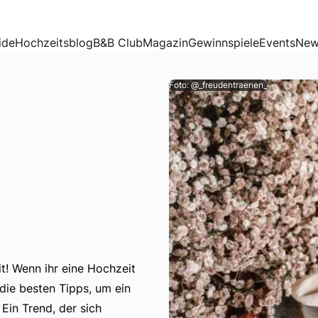
ide
Hochzeitsblog
B&B Club
Magazin
Gewinnspiele
Events
New
Foto: @_freudentraenen_
t! Wenn ihr eine Hochzeit
 die besten Tipps, um ein
 Wenn ihr eine Hochzeit im Einklang mit Flora und Fauna pl
Ein Trend, der sich