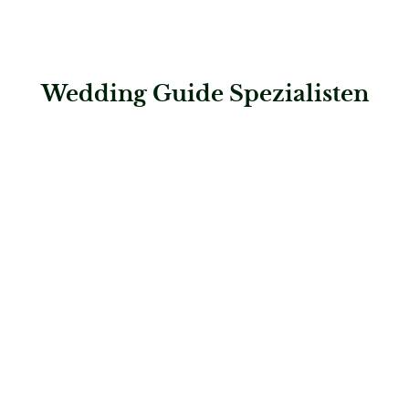
Wedding Guide Spezialisten
: Hochzeitshaus Boos – Karlsruhe
Hochzeitshaus Boos – Karlsruhe
Brautmode