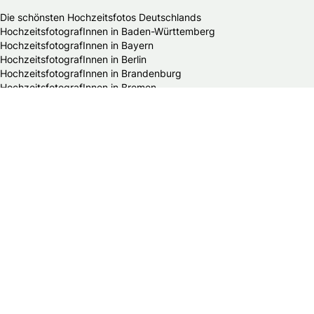
Die schönsten Hochzeitsfotos Deutschlands
HochzeitsfotografInnen in Baden-Württemberg
HochzeitsfotografInnen in Bayern
HochzeitsfotografInnen in Berlin
HochzeitsfotografInnen in Brandenburg
HochzeitsfotografInnen in Bremen
HochzeitsfotografInnen in Hamburg
HochzeitsfotografInnen in Hessen
HochzeitsfotografInnen in Mecklenburg-Vorpommern
HochzeitsfotografInnen in Niedersachsen
HochzeitsfotografInnen in Nordrhein-Westfalen
HochzeitsfotografInnen in Rheinland-Pfalz
HochzeitsfotografInnen in Saarland
HochzeitsfotografInnen in Sachsen
HochzeitsfotografInnen in Sachsen-Anhalt
HochzeitsfotografInnen in Schleswig-Holstein
HochzeitsfotografInnen in Thüringen
Alle Hochzeitsdienstleister in Deutschland
Bands & DJs