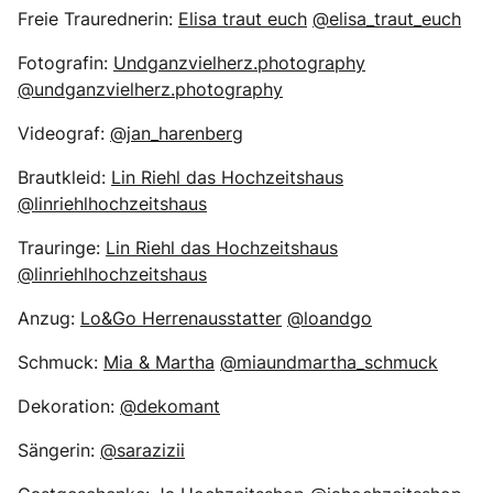
Freie Traurednerin:
Elisa traut euch
@elisa_traut_euch
Fotografin:
Undganzvielherz.photography
@undganzvielherz.photography
Videograf:
@jan_harenberg
Brautkleid:
Lin Riehl das Hochzeitshaus
@linriehlhochzeitshaus
Trauringe:
Lin Riehl das Hochzeitshaus
@linriehlhochzeitshaus
Anzug:
Lo&Go Herrenausstatter
@loandgo
Schmuck:
Mia & Martha
@miaundmartha_schmuck
Dekoration:
@dekomant
Sängerin:
@sarazizii