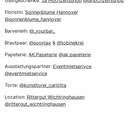
Gastgeschenke:
Ja Hochzeitsshop
@jahochzeitsshop
Floristin:
Sonnenblume Hannover
@sonnenblume_hannover
Barverleih:
@_yourbar_
Brautpaar:
@sooniax
&
@tobinekrei
Papeterie:
AK.Papeterie
@ak.papeterie
Ausstattungspartner:
Eventmietserivce
@eventmietservice
Torte:
@konditorei_carlotta
Location:
Rittergut Wichtringhausen
@rittergut_wichtringhausen