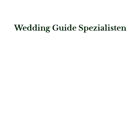
Wedding Guide Spezialisten
: Hawel & Hearts Weddings
Hawel & Hearts Weddings
Hochzeitsplaner