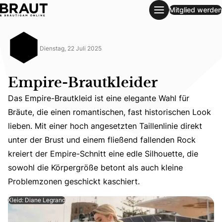
Mitglied werden
Empire-Brautkleider
Dienstag, 22 Juli 2025
Empire-Brautkleider
Das Empire-Brautkleid ist eine elegante Wahl für
Bräute, die einen romantischen, fast historischen Look
lieben. Mit einer hoch angesetzten Taillenlinie direkt
Das Empire-Brautkleid ist eine elegante Wahl für Bräute, 
unter der Brust und einem fließend fallenden Rock
kreiert der Empire-Schnitt eine edle Silhouette, die
sowohl die Körpergröße betont als auch kleine
Problemzonen geschickt kaschiert.
Kleid: Diane Legrand