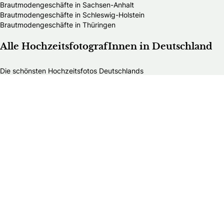
Brautmodengeschäfte in Sachsen-Anhalt
Brautmodengeschäfte in Schleswig-Holstein
Brautmodengeschäfte in Thüringen
Alle HochzeitsfotografInnen in Deutschland
Die schönsten Hochzeitsfotos Deutschlands
HochzeitsfotografInnen in Baden-Württemberg
HochzeitsfotografInnen in Bayern
HochzeitsfotografInnen in Berlin
HochzeitsfotografInnen in Brandenburg
HochzeitsfotografInnen in Bremen
HochzeitsfotografInnen in Hamburg
HochzeitsfotografInnen in Hessen
HochzeitsfotografInnen in Mecklenburg-Vorpommern
HochzeitsfotografInnen in Niedersachsen
HochzeitsfotografInnen in Nordrhein-Westfalen
HochzeitsfotografInnen in Rheinland-Pfalz
HochzeitsfotografInnen in Saarland
HochzeitsfotografInnen in Sachsen
HochzeitsfotografInnen in Sachsen-Anhalt
HochzeitsfotografInnen in Schleswig-Holstein