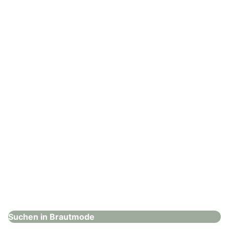
Die-Hochzeits-Galerie
Brautmode
: Leinebraut GmbH
Leinebraut GmbH
Brautmode
Suchen in Brautmode