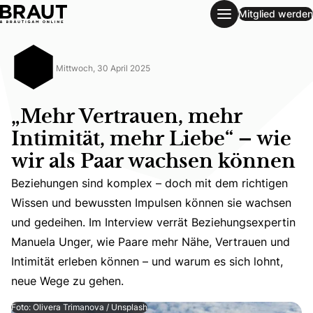
Mitglied werden
„Mehr Vertrauen, mehr Intimität, mehr Liebe“ – wie wir al
Mittwoch, 30 April 2025
„Mehr Vertrauen, mehr
Intimität, mehr Liebe“ – wie
wir als Paar wachsen können
Beziehungen sind komplex – doch mit dem richtigen
Wissen und bewussten Impulsen können sie wachsen
Beziehungen sind komplex – doch mit dem richtigen Wiss
und gedeihen. Im Interview verrät Beziehungsexpertin
Manuela Unger, wie Paare mehr Nähe, Vertrauen und
Intimität erleben können – und warum es sich lohnt,
neue Wege zu gehen.
Foto: Olivera Trimanova / Unsplash