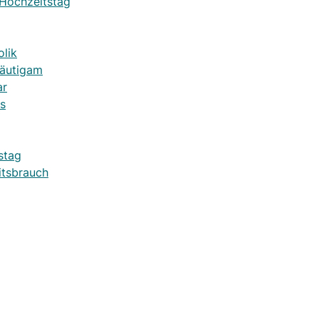
 Hochzeitstag
lik
räutigam
ar
s
stag
itsbrauch