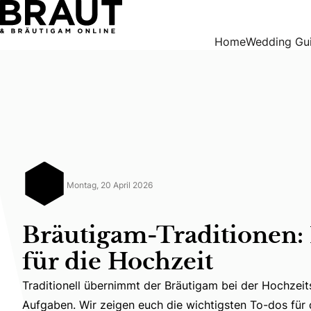
Bräutigam-Traditionen: 14 Bräuche für die Hochzeit
Home
Wedding Gu
Montag, 20 April 2026
Bräutigam-Traditionen:
für die Hochzeit
Traditionell übernimmt der Bräutigam bei der Hochzei
Traditionell übernimmt der Bräutigam bei der Hochzei
Aufgaben. Wir zeigen euch die wichtigsten To-dos für