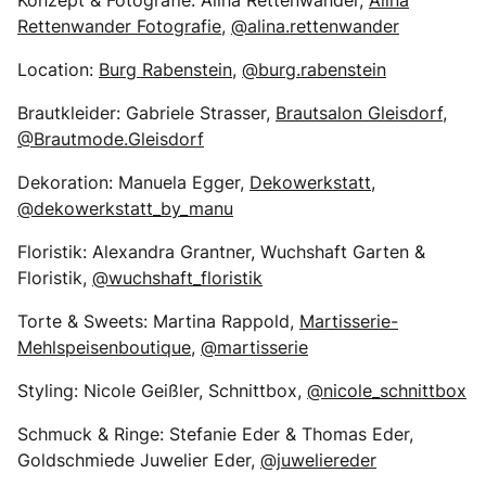
Konzept & Fotografie: Alina Rettenwander,
Alina
Rettenwander Fotografie
,
@alina.rettenwander
Location:
Burg Rabenstein
,
@burg.rabenstein
Brautkleider: Gabriele Strasser,
Brautsalon Gleisdorf
,
@Brautmode.Gleisdorf
Dekoration: Manuela Egger,
Dekowerkstatt,
@dekowerkstatt_by_manu
Floristik: Alexandra Grantner, Wuchshaft Garten &
Floristik,
@wuchshaft_floristik
Torte & Sweets: Martina Rappold,
Martisserie-
Mehlspeisenboutique
,
@martisserie
Styling: Nicole Geißler, Schnittbox,
@nicole_schnittbox
Schmuck & Ringe: Stefanie Eder & Thomas Eder,
Goldschmiede Juwelier Eder,
@juweliereder