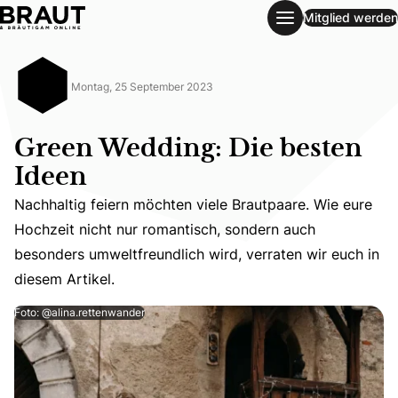
Mitglied werden
Green Wedding: Die besten Ideen
Montag, 25 September 2023
Green Wedding: Die besten
Ideen
Nachhaltig feiern möchten viele Brautpaare. Wie eure
Nachhaltig feiern möchten viele Brautpaare. Wie eure Hoc
Hochzeit nicht nur romantisch, sondern auch
besonders umweltfreundlich wird, verraten wir euch in
diesem Artikel.
Foto: @alina.rettenwander