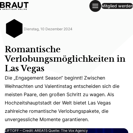
Mitglied werden
Romantische Verlobungsmöglichkeiten in Las Vegas
Dienstag, 10 Dezember 2024
Romantische
Verlobungsmöglichkeiten in
Las Vegas
Die „Engagement Season“ beginnt! Zwischen
Weihnachten und Valentinstag entscheiden sich die
Die „Engagement Season“ beginnt! Zwischen Weihnachten 
meisten Paare, den großen Schritt zu wagen. Als
Hochzeitshauptstadt der Welt bietet Las Vegas
zahlreiche romantische Verlobungspakete, die
unvergessliche Momente garantieren.
LIFTOFF – Credit: AREA15 Quelle: The Vox Agency