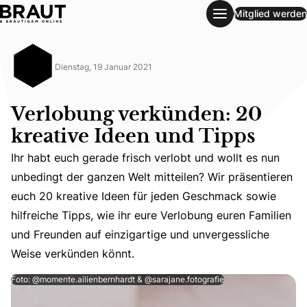
Mitglied werden
Verlobung verkünden: 20 kreative Ideen und Tipps
Dienstag, 19 Januar 2021
Verlobung verkünden: 20
kreative Ideen und Tipps
Ihr habt euch gerade frisch verlobt und wollt es nun
unbedingt der ganzen Welt mitteilen? Wir präsentieren
Ihr habt euch gerade frisch verlobt und wollt es nun unb
euch 20 kreative Ideen für jeden Geschmack sowie
hilfreiche Tipps, wie ihr eure Verlobung euren Familien
und Freunden auf einzigartige und unvergessliche
Weise verkünden könnt.
Foto: @momente.ailienbernhardt & @sarajane.fotografie