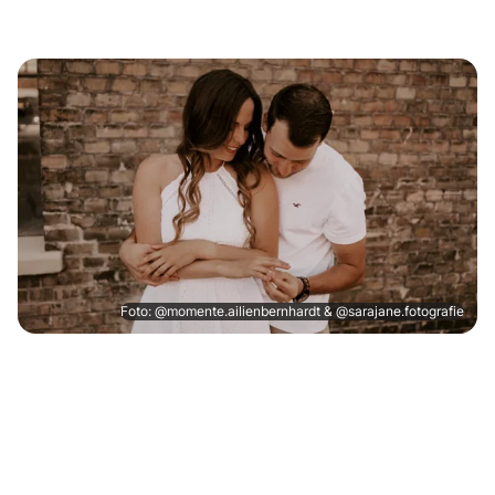
Foto: @momente.ailienbernhardt & @sarajane.fotografie