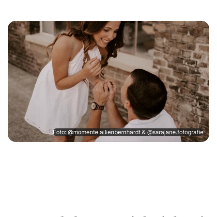
Foto: @momente.ailienbernhardt & @sarajane.fotografie