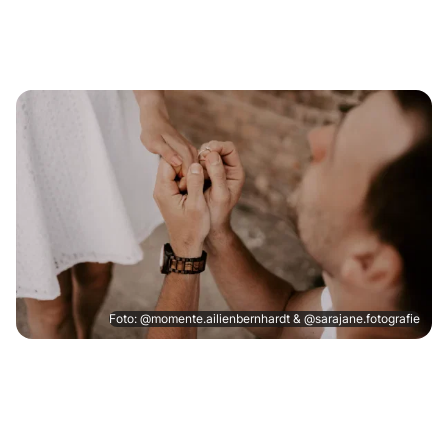
Foto: @momente.ailienbernhardt & @sarajane.fotografie