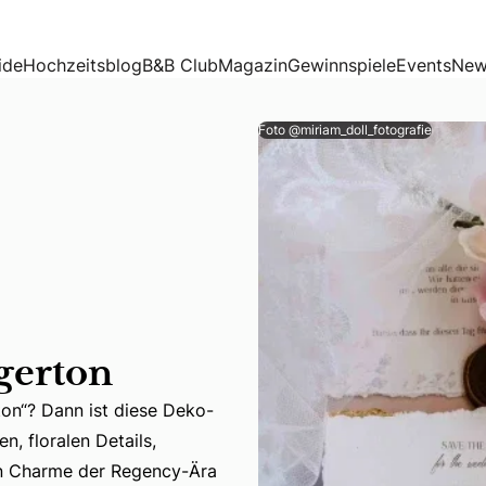
ide
Hochzeitsblog
B&B Club
Magazin
Gewinnspiele
Events
New
Foto @miriam_doll_fotografie
gerton
rton“? Dann ist diese Deko-
n, floralen Details,
rton“? Dann ist diese Deko-Inspiration wie für euch gemacht
en Charme der Regency-Ära