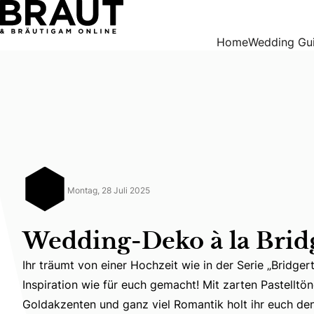
Wedding-Deko à la Bridgerton
Home
Wedding Gu
Montag, 28 Juli 2025
Wedding-Deko à la Brid
Ihr träumt von einer Hochzeit wie in der Serie „Bridge
Inspiration wie für euch gemacht! Mit zarten Pastelltöne
Ihr träumt von einer Hochzeit wie in der Serie „Bridge
Goldakzenten und ganz viel Romantik holt ihr euch d