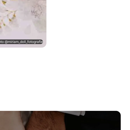
to @miriam_doll_fotografie