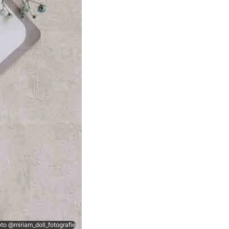
to @miriam_doll_fotografie