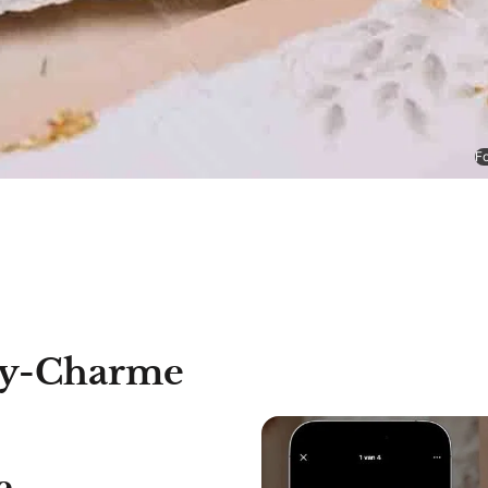
Fo
cy-Charme