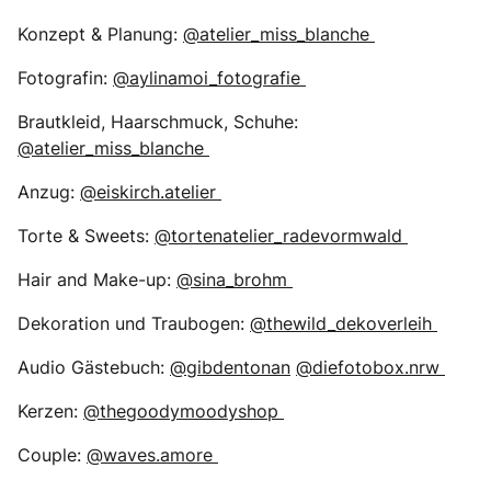
Konzept & Planung:
@atelier_miss_blanche
Fotografin:
@aylinamoi_fotografie
Brautkleid, Haarschmuck, Schuhe:
@atelier_miss_blanche
Anzug:
@eiskirch.atelier
Torte & Sweets:
@tortenatelier_radevormwald
Hair and Make-up:
@sina_brohm
Dekoration und Traubogen:
@thewild_dekoverleih
Audio Gästebuch:
@gibdentonan
@diefotobox.nrw
Kerzen:
@thegoodymoodyshop
Couple:
@waves.amore