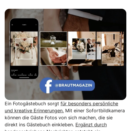
Echte Geschichten. Echte Emotionen.
Ein Fotogästebuch sorgt
für besonders persönliche
und kreative Erinnerungen.
Mit einer Sofortbildkamera
können die Gäste Fotos von sich machen, die sie
direkt ins Gästebuch einkleben.
Ergänzt durch