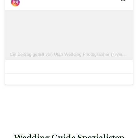
Ein Beitrag geteilt von Utah Wedding Photographer (@weddingsbyamber)