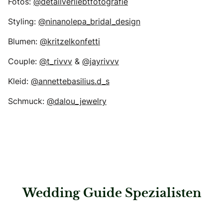
Fotos:
@detailverliebtfotografie
Styling:
@ninanolepa_bridal_design
Blumen:
@kritzelkonfetti
Couple:
@t_rivvv
&
@jayrivvv
Kleid:
@annettebasilius.d_s
Schmuck:
@dalou_jewelry
Wedding Guide Spezialisten
: First Class Concept