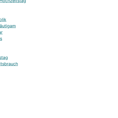
 Hochzeitstag
lik
räutigam
ar
s
stag
itsbrauch