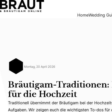
Bräutigam-Traditionen: 14 Bräuche für die Hochzeit
Home
Wedding Gu
Montag, 20 April 2026
Bräutigam-Traditionen:
für die Hochzeit
Traditionell übernimmt der Bräutigam bei der Hochzei
Traditionell übernimmt der Bräutigam bei der Hochzei
Aufgaben. Wir zeigen euch die wichtigsten To-dos für