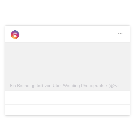
Ein Beitrag geteilt von Utah Wedding Photographer (@weddingsbyamber)