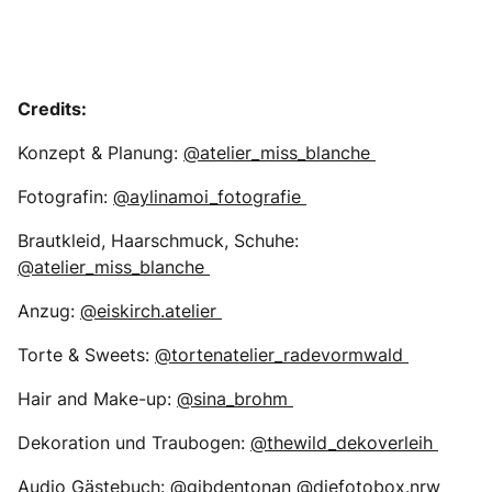
Credits:
Konzept & Planung:
@atelier_miss_blanche
Fotografin:
@aylinamoi_fotografie
Brautkleid, Haarschmuck, Schuhe:
@atelier_miss_blanche
Anzug:
@eiskirch.atelier
Torte & Sweets:
@tortenatelier_radevormwald
Hair and Make-up:
@sina_brohm
Dekoration und Traubogen:
@thewild_dekoverleih
Audio Gästebuch:
@gibdentonan
@diefotobox.nrw