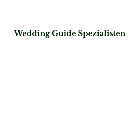
Wedding Guide Spezialisten
: DjMichaelVictor
DjMichaelVictor
Musik & Entertainment