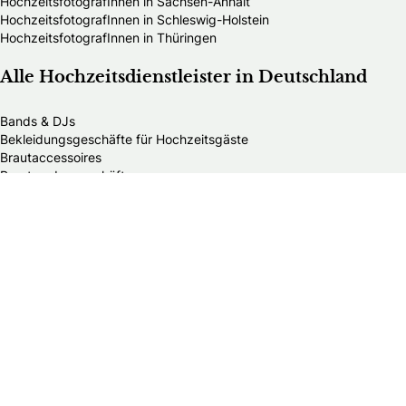
HochzeitsfotografInnen in Sachsen-Anhalt
HochzeitsfotografInnen in Schleswig-Holstein
HochzeitsfotografInnen in Thüringen
Alle Hochzeitsdienstleister in Deutschland
Bands & DJs
Bekleidungsgeschäfte für Hochzeitsgäste
Brautaccessoires
Brautmodengeschäfte
Brautstylisten
Finanzberater
Floristen
Herrenausstatter
Hochzeitsautos
Hochzeitsdekorationen
Hochzeitseinladungen
Hochzeitsfotografen
Hochzeitsgeschenke & Gastgeschenke
Hochzeitsmessen
Hochzeitsplaner
Hochzeitstortenanbieter