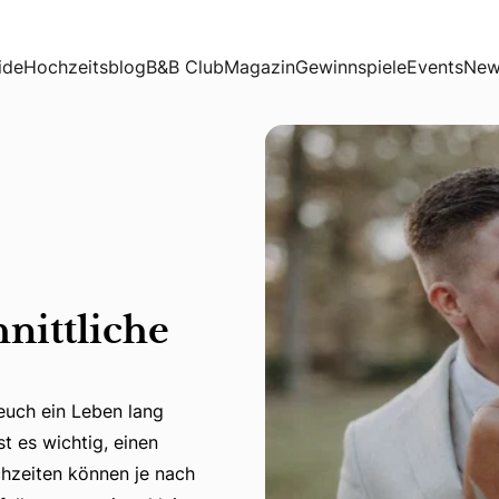
ide
Hochzeitsblog
B&B Club
Magazin
Gewinnspiele
Events
New
nittliche
 euch ein Leben lang
t es wichtig, einen
euch ein Leben lang erinnern werdet. Um diesen Tag perfekt
hzeiten können je nach