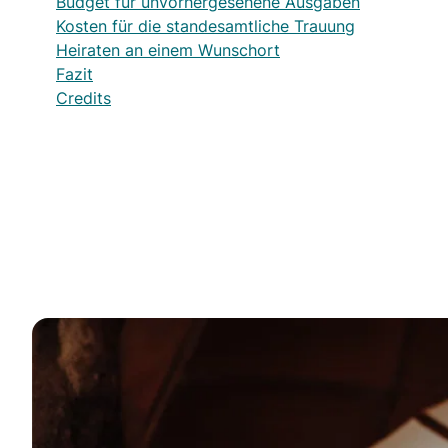
Budget für unvorhergesehene Ausgaben
Kosten für die standesamtliche Trauung
Heiraten an einem Wunschort
Fazit
Credits