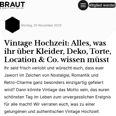
Mitglied werden
Vintage Hochzeit: Alles, was ihr über Kleider, Deko, Torte,
Montag, 20 November 2023
Vintage Hochzeit: Alles, was
ihr über Kleider, Deko, Torte,
Location & Co. wissen müsst
Ihr seid frisch verlobt und wünscht euch, dass euer
Jawort im Zeichen von Nostalgie, Romantik und
Retro-Charme ganz besonders einzigartig gefeiert
Ihr seid frisch verlobt und wünscht euch, dass euer Jaw
wird? Dann könnte Vintage das Motto sein, das euren
schönsten Tag im Leben zum unvergesslichen Ereignis
für alle macht! Wir verraten euch, was zu einer
gelungenen und authentischen Vintage Hochzeit