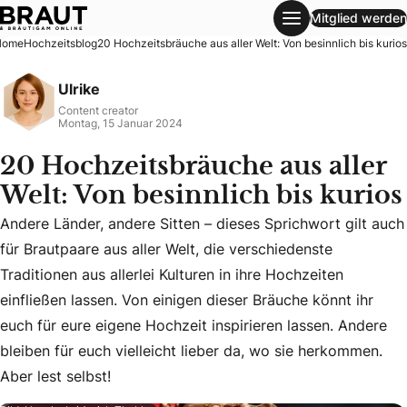
Mitglied werden
20 Hochzeitsbräuche aus aller Welt: Von besinnlich bis kuri
Home
Hochzeitsblog
20 Hochzeitsbräuche aus aller Welt: Von besinnlich bis kurios
Ulrike
Content creator
Montag, 15 Januar 2024
20 Hochzeitsbräuche aus aller
Welt: Von besinnlich bis kurios
Andere Länder, andere Sitten – dieses Sprichwort gilt auch
für Brautpaare aus aller Welt, die verschiedenste
Traditionen aus allerlei Kulturen in ihre Hochzeiten
Andere Länder, andere Sitten – dieses Sprichwort gilt auch f
einfließen lassen. Von einigen dieser Bräuche könnt ihr
euch für eure eigene Hochzeit inspirieren lassen. Andere
bleiben für euch vielleicht lieber da, wo sie herkommen.
Aber lest selbst!