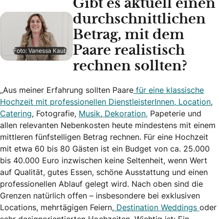
Gibt es aktuell einen
durchschnittlichen
Betrag, mit dem
Paare realistisch
Foto: Vanessa Kaub
rechnen sollten?
„Aus meiner Erfahrung sollten Paare
für eine klassische
Hochzeit mit professionellen DienstleisterInnen,
Location
,
Catering
, Fotografie,
Musik
,
Dekoration,
Papeterie und
allen relevanten Nebenkosten heute mindestens mit einem
mittleren fünfstelligen Betrag rechnen. Für eine Hochzeit
mit etwa 60 bis 80 Gästen ist ein Budget von ca. 25.000
bis 40.000 Euro inzwischen keine Seltenheit, wenn Wert
auf Qualität, gutes Essen, schöne Ausstattung und einen
professionellen Ablauf gelegt wird. Nach oben sind die
Grenzen natürlich offen – insbesondere bei exklusiven
Locations, mehrtägigen Feiern,
Destination Weddings
oder
sehr designorientierten Hochzeiten. Wichtig ist: Ein