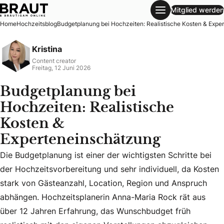
Mitglied werden
Budgetplanung bei Hochzeiten: Realistische Kosten & Expe
Home
Hochzeitsblog
Budgetplanung bei Hochzeiten: Realistische Kosten & Expe
Kristina
Content creator
Freitag, 12 Juni 2026
Budgetplanung bei
Hochzeiten: Realistische
Kosten &
Experteneinschätzung
Die Budgetplanung ist einer der wichtigsten Schritte bei
Die Budgetplanung ist einer der wichtigsten Schritte bei 
der Hochzeitsvorbereitung und sehr individuell, da Kosten
stark von Gästeanzahl, Location, Region und Anspruch
abhängen. Hochzeitsplanerin Anna-Maria Rock rät aus
über 12 Jahren Erfahrung, das Wunschbudget früh