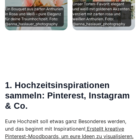
Unser Torten-Favorit: elegant
Ein Bouquet aus zarten Anthurien
und weiß mit goldenen Akzenten,
in Rosa und Weiß – pure Eleganz
verziert mit zarten rosa und
für deine Traumhochzeit. Foto:
weißen Anthurien. Foto:
@anna_haslauer_photography
@anna_haslauer_photography
1. Hochzeitsinspirationen
sammeln: Pinterest, Instagram
& Co.
Eure Hochzeit soll etwas ganz Besonderes werden,
und das beginnt mit Inspirationen!
Erstellt kreative
Pinterest-Moodboards, um eure Ideen zu visualisieren.