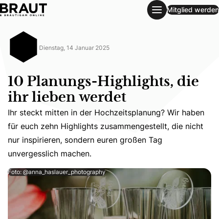
Mitglied werden
10 Planungs-Highlights, die ihr lieben werdet
Dienstag, 14 Januar 2025
10 Planungs-Highlights, die
ihr lieben werdet
Ihr steckt mitten in der Hochzeitsplanung? Wir haben
Ihr steckt mitten in der Hochzeitsplanung? Wir haben für
für euch zehn Highlights zusammengestellt, die nicht
nur inspirieren, sondern euren großen Tag
unvergesslich machen.
Foto: @anna_haslauer_photography