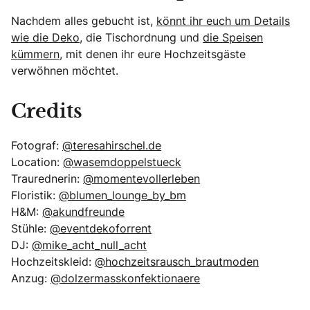
Nachdem alles gebucht ist,
könnt ihr euch um Details
wie die Deko
, die Tischordnung und
die Speisen
kümmern
, mit denen ihr eure Hochzeitsgäste
verwöhnen möchtet.
Credits
Fotograf:
@teresahirschel.de
Location:
@wasemdoppelstueck
Traurednerin:
@momentevollerleben
Floristik:
@blumen_lounge_by_bm
H&M:
@akundfreunde
Stühle:
@eventdekoforrent
DJ:
@mike_acht_null_acht
Hochzeitskleid:
@hochzeitsrausch_brautmoden
Anzug:
@dolzermasskonfektionaere