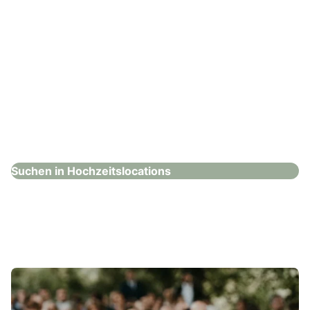
Steigenberger Hotel Treudelberg
Hochzeitslocations
Suchen in Hochzeitslocations