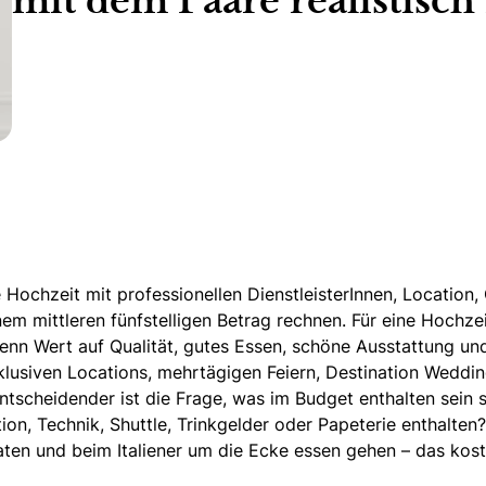
mit dem Paare realistisch
e Hochzeit mit professionellen DienstleisterInnen,
Location
,
m mittleren fünfstelligen Betrag rechnen. Für eine Hochzei
enn Wert auf Qualität, gutes Essen, schöne Ausstattung un
klusiven Locations, mehrtägigen Feiern,
Destination Weddi
 entscheidender ist die Frage, was im Budget enthalten sein 
tion, Technik, Shuttle, Trinkgelder oder Papeterie enthalte
ten und beim Italiener um die Ecke essen gehen – das kostet