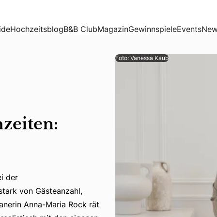
rteneinschätzung
ide
Hochzeitsblog
B&B Club
Magazin
Gewinnspiele
Events
New
Foto: Vanessa Kaub
zeiten:
i der
bei der Hochzeitsvorbereitung und sehr individuell, da Kos
 stark von Gästeanzahl,
anerin Anna-Maria Rock rät