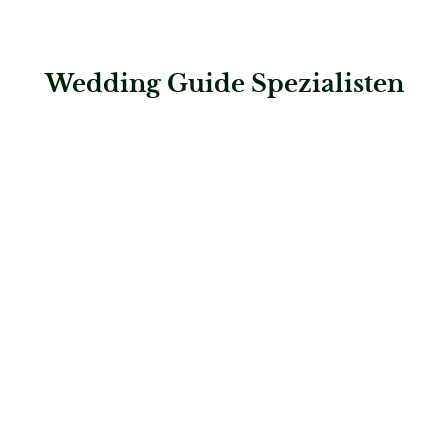
Wedding Guide Spezialisten
: Frese Hochzeitskarten
Frese Hochzeitskarten
Papeterie
: CARLYPA Premium Guestbooks